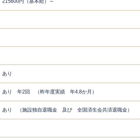
215600円（基本給）～
あり
あり 年2回 （昨年度実績 年4.8か月）
あり （施設独自退職金 及び 全国済生会共済退職金）