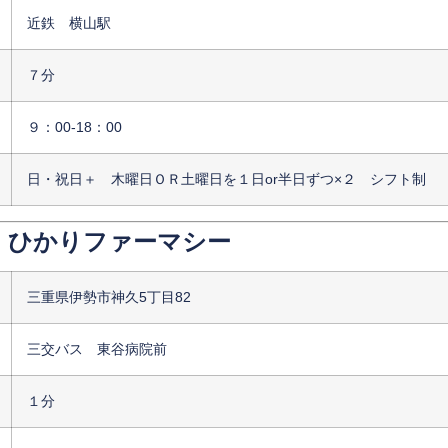
近鉄 横山駅
７分
９：00-18：00
日・祝日＋ 木曜日ＯＲ土曜日を１日or半日ずつ×２ シフト制
 ひかりファーマシー
三重県伊勢市神久5丁目82
三交バス 東谷病院前
１分