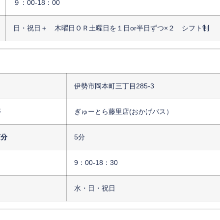
９：00-18：00
日・祝日＋ 木曜日ＯＲ土曜日を１日or半日ずつ×２ シフト制
伊勢市岡本町三丁目285-3
停
ぎゅーとら藤里店(おかげバス）
何分
5分
9：00-18：30
水・日・祝日